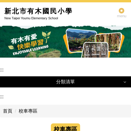
跳
新北市有木國民小學
到
menu
主
New Taipei Youmu Elementary School
要
內
容
區
:::
分類清單
分類清單
:::
關於有木
首頁
校車專區
行政單位
校車專區